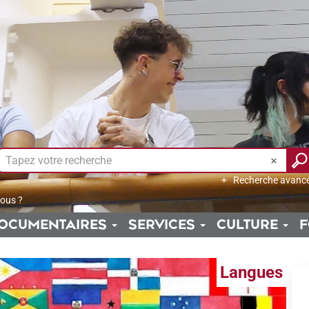
Recherche avanc
ous ?
OCUMENTAIRES
SERVICES
CULTURE
F
Langues