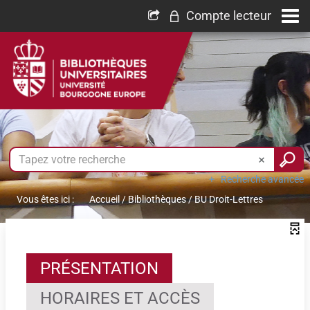
Compte lecteur
Recherche avancée
Vous êtes ici :
Accueil
/
Bibliothèques
/
BU Droit-Lettres
PRÉSENTATION
HORAIRES ET ACCÈS