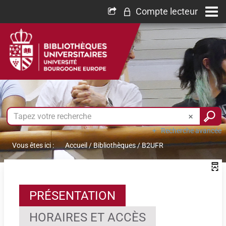
Compte lecteur
Recherche avancée
Vous êtes ici :
Accueil
/
Bibliothèques
/
B2UFR
PRÉSENTATION
HORAIRES ET ACCÈS