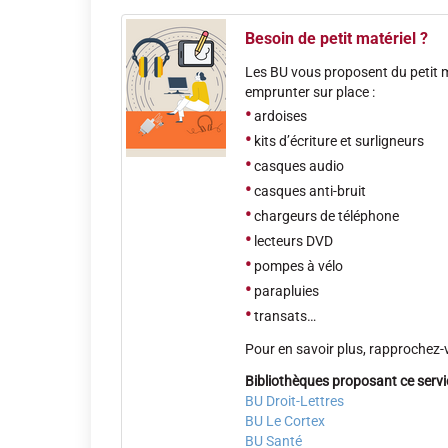
Besoin de petit matériel ?
Les BU vous proposent du petit ma
emprunter sur place :
•
ardoises
•
kits d’écriture et surligneurs
•
casques audio
•
casques anti-bruit
•
chargeurs de téléphone
•
lecteurs DVD
•
pompes à vélo
•
parapluies
•
transats…
Pour en savoir plus, rapprochez-
Bibliothèques proposant ce servic
BU Droit-Lettres
BU Le Cortex
BU Santé