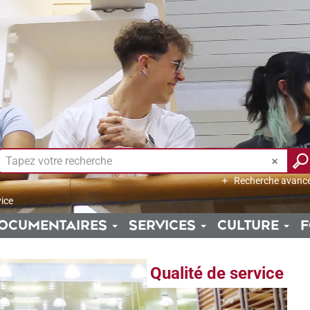
Recherche avanc
vice
OCUMENTAIRES
SERVICES
CULTURE
F
Qualité de service