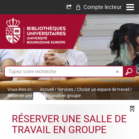
Compte lecteur
Recherche avancée
Vous êtes ici :
Accueil
/
Services
/
Choisir un espace de travail
/
Réserver une salle de travail en groupe
RÉSERVER UNE SALLE DE
TRAVAIL EN GROUPE