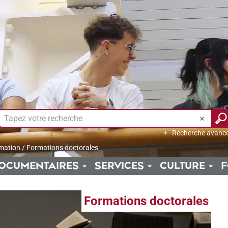
Recherche avanc
mation
/
Formations doctorales
OCUMENTAIRES
SERVICES
CULTURE
F
Formations doctorales