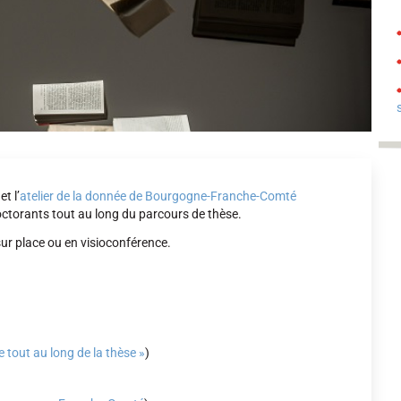
t l’
atelier de la donnée de Bourgogne-Franche-Comté
doctorants tout au long du parcours de thèse.
sur place ou en visioconférence.
 tout au long de la thèse »
)