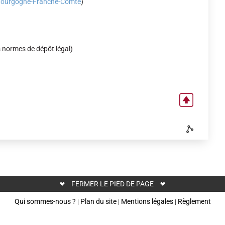
de Bourgogne-Franche-Comté
)
es normes de dépôt légal)
FERMER LE PIED DE PAGE
Qui sommes-nous ?
Plan du site
Mentions légales
Règlement
|
|
|