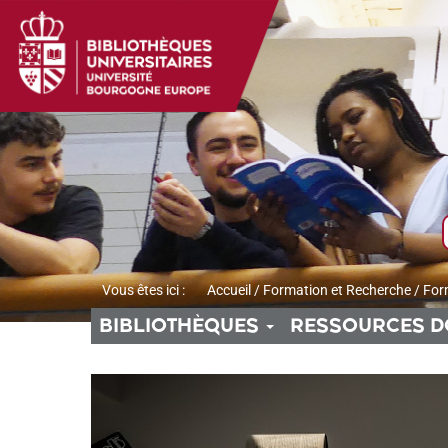
Aller
Aller
Aller
au
au
à
menu
contenu
la
recherche
Vous êtes ici :
Accueil
/
Formation et Recherche
/
For
BIBLIOTHÈQUES
RESSOURCES D