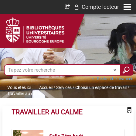
Compte lecteur
Recherche avancée
Vous êtes ici :
Accueil
/
Services
/
Choisir un espace de travail
/
Travailler au calme
TRAVAILLER AU CALME