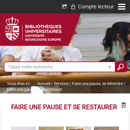
Compte lecteur
Recherche avancée
Vous êtes ici :
Accueil
/
Services
/
Faire une pause, se détendre
/
Faire une pause et se restaurer
FAIRE UNE PAUSE ET SE RESTAURER