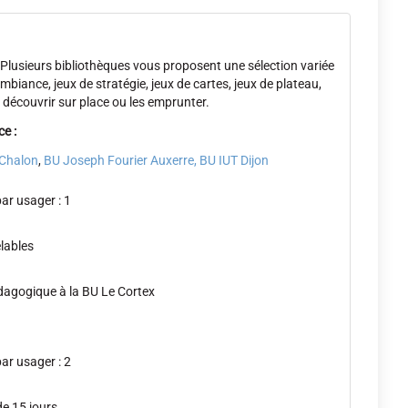
? Plusieurs bibliothèques vous proposent une sélection variée
ambiance, jeux de stratégie, jeux de cartes, jeux de plateau,
 découvrir sur place ou les emprunter.
e :
Chalon
,
BU Joseph Fourier Auxerre, BU IUT Dijon
r usager : 1
lables
dagogique à la BU Le Cortex
r usager : 2
e 15 jours