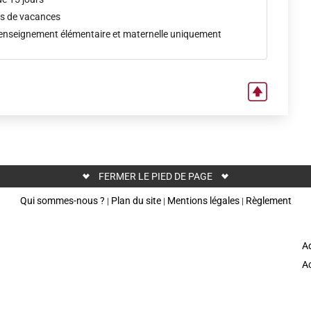
es de vacances
'enseignement élémentaire et maternelle uniquement
FERMER LE PIED DE PAGE
Qui sommes-nous ?
Plan du site
Mentions légales
Règlement
|
|
|
Ad
Ac