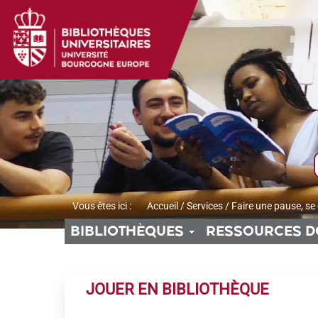
Aller
Aller
Aller
au
au
à
menu
contenu
la
recherche
Vous êtes ici :
Accueil
/
Services
/
Faire une pause, se
BIBLIOTHÈQUES
RESSOURCES D
JOUER EN BIBLIOTHÈQUE