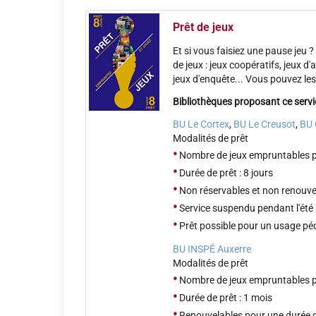
Prêt de jeux
Et si vous faisiez une pause jeu 
de jeux : jeux coopératifs, jeux d'
jeux d'enquête... Vous pouvez les
Bibliothèques proposant ce servic
BU Le Cortex
,
BU Le Creusot
,
BU 
Modalités de prêt
•
Nombre de jeux empruntables pa
•
Durée de prêt : 8 jours
•
Non réservables et non renouve
•
Service suspendu pendant l'été
•
Prêt possible pour un usage pé
BU INSPÉ Auxerre
Modalités de prêt
•
Nombre de jeux empruntables pa
•
Durée de prêt : 1 mois
•
Renouvelables pour une durée d