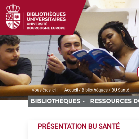
Aller
Aller
Aller
au
au
à
menu
contenu
la
recherche
Vous êtes ici :
Accueil
/
Bibliothèques
/
BU Santé
BIBLIOTHÈQUES
RESSOURCES D
PRÉSENTATION BU SANTÉ