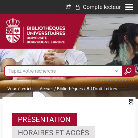
Compte lecteur
Recherche avancée
Vous êtes ici :
Accueil
/
Bibliothèques
/
BU Droit-Lettres
PRÉSENTATION
HORAIRES ET ACCÈS