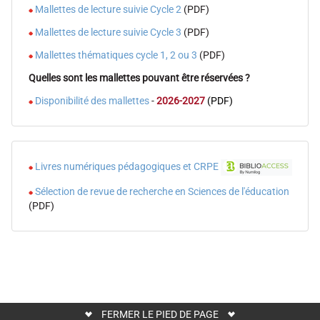
Mallettes de lecture suivie Cycle 2
(PDF)
août
2026
Mallettes de lecture suivie Cycle 3
(PDF)
14
Mallettes thématiques cycle 1, 2 ou 3
(PDF)
octobre
Quelles sont les mallettes pouvant être réservées ?
2026
Disponibilité des mallettes
-
2026-2027
(PDF)
4
novembre
2026
16
Livres numériques pédagogiques et CRPE
décembre
Sélection de revue de recherche en Sciences de l'éducation
2026
(PDF)
Horaires
des
bibliothèques
de
l'uB
FERMER LE PIED DE PAGE