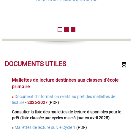
MALETTES
DE
LECTURE
DOCUMENTS UTILES
Mallettes de lecture destinées aux classes d'école
Permanence
primaire
9h-
Document d'information relatif au prêt des mallettes de
12h
lecture
-
2026-2027
(PDF)
24
Consulter la liste des mallettes de lecture disponibles pour le
juin
prêt (liste classée par cycles mise à jour en avril 2025) :
2026
Mallettes de lecture suivie Cycle 1
(PDF)
26