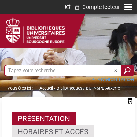
Compte lecteur
Recherche avancée
Vous êtes ici :
Accueil
/
Bibliothèques
/
BU INSPÉ Auxerre
PRÉSENTATION
HORAIRES ET ACCÈS