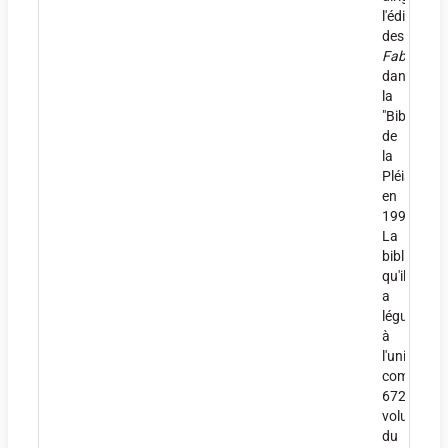
l'édition
des
Fables
dans
la
"Bibliothè
de
la
Pléiade"
en
1991.
La
bibliothèq
qu'il
a
léguée
à
l'université
compte
672
volumes,
du