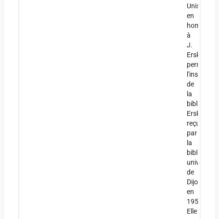
Unis,
en
hommage
à
J.
Erskine,
permetten
l'installati
de
la
bibliothèq
Erskine,
reçue
par
la
bibliothèq
universitai
de
Dijon
en
1954.
Elle