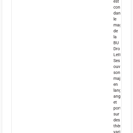
est
conservée
dans
le
magasin
de
la
BU
Droit-
Lettres.
Ses
ouvrages
sont
majoritair
en
langue
anglaise
et
portent
sur
des
thèmes
variés