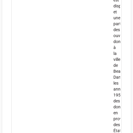
est
dispersée
et
une
partie
des
ouvrages
donnée
à
la
ville
de
Beaune.
Dans
les
années
1950,
des
dons
en
provenanc
des
États-