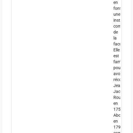
en
font
une
institution
complémen
de
la
faculté.
Elle
est
fameuse
pour
avoir
récompen
Jean-
Jacques
Rousseau
en
1750.
Abolie
en
1793