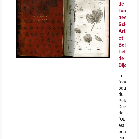
de
l'académ
des
Sciences
Arts
et
Belles-
Lettres
de
Dijon
Le
fonds
patrimonia
du
Pôle
Document
de
l'UBE
est
principale
composé