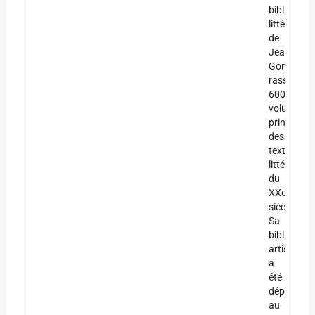
bibliothèq
littéraire
de
Jean
Gorin
rassemble
600
volumes,
principale
des
textes
littéraires
du
XXe
siècle.
Sa
bibliothèq
artistique
a
été
déposée
au