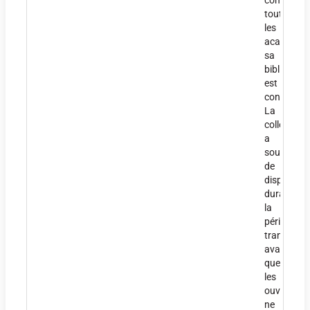
comme
toutes
les
académies
sa
bibliothèq
est
confisquée
La
collection
a
souffert
de
disparitio
durant
la
période
transitoire
avant
que
les
ouvrages
ne