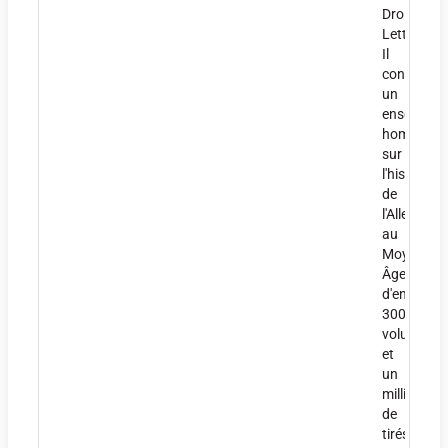
Droit-
Lettres.
Il
constitue
un
ensemble
homogène
sur
l'histoire
de
l'Allemagn
au
Moyen
Âge
d'environ
3000
volumes
et
un
millier
de
tirés-