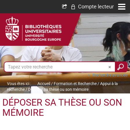
Compte lecteur
Recherche avancée
Vous êtes ici :
Accueil
/
Formation et Recherche
/
Appui à la
recherche
/
Déposer sa thèse ou son mémoire
DÉPOSER SA THÈSE OU SON
MÉMOIRE