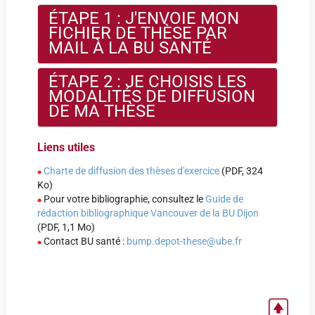
ÉTAPE 1 : J'ENVOIE MON
FICHIER DE THÈSE PAR
MAIL À LA BU SANTÉ
ÉTAPE 2 : JE CHOISIS LES
MODALITÉS DE DIFFUSION
DE MA THÈSE
Liens utiles
•
Sur Intranet : obligatoire (accès réservé à la
communauté universitaire française)
Charte de diffusion des thèses d'exercice
(PDF, 324
•
Sur Internet (
DUMAS
) : soumis à l’autorisation de
Ko)
l’auteur et du président du jury
Pour votre bibliographie, consultez le
Guide de
- immédiatement après la soutenance
rédaction bibliographique Vancouver de la BU Dijon
- ou après un embargo de 6 mois à 2 ans
(PDF, 1,1 Mo)
Contact BU santé :
bump.depot-these@ube.fr