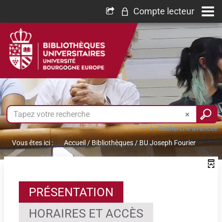
Compte lecteur
Recherche avancée
Vous êtes ici :
Accueil
/
Bibliothèques
/
BU Joseph Fourier
PRÉSENTATION
HORAIRES ET ACCÈS