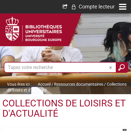
Compte lecteur
Recherche avancée
Vous êtes ici :
Accueil
/
Ressources documentaires
/
Collections
de loisirs et d'actualité
COLLECTIONS DE LOISIRS ET
D'ACTUALITÉ