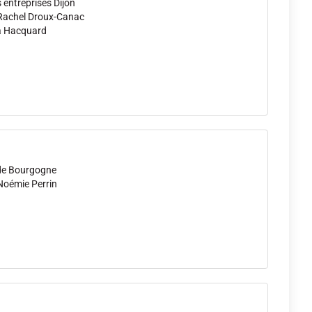
s entreprises Dijon
 Rachel Droux-Canac
a Hacquard
 de Bourgogne
Noémie Perrin