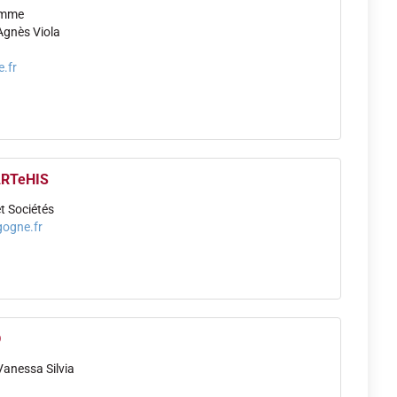
homme
Agnès Viola
.fr
ARTeHIS
et Sociétés
gogne.fr
D
Vanessa Silvia