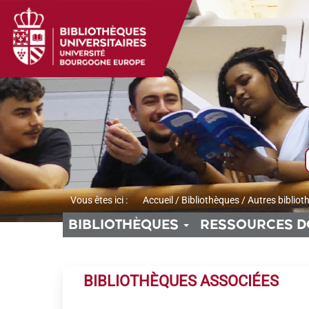
Aller
Aller
Aller
au
au
à
menu
contenu
la
recherche
Vous êtes ici :
Accueil
/
Bibliothèques
/
Autres bibliot
BIBLIOTHÈQUES
RESSOURCES D
BIBLIOTHÈQUES ASSOCIÉES