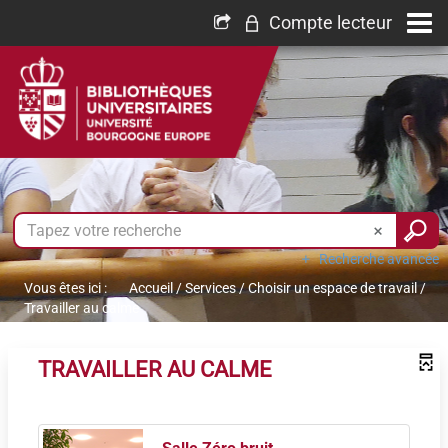
Compte lecteur
Recherche avancée
Vous êtes ici :
Accueil
/
Services
/
Choisir un espace de travail
/
Travailler au calme
TRAVAILLER AU CALME