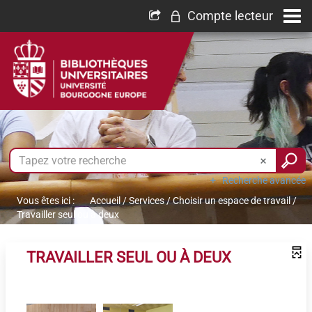
Compte lecteur
Recherche avancée
Vous êtes ici :
Accueil
/
Services
/
Choisir un espace de travail
/
Travailler seul ou à deux
TRAVAILLER SEUL OU À DEUX