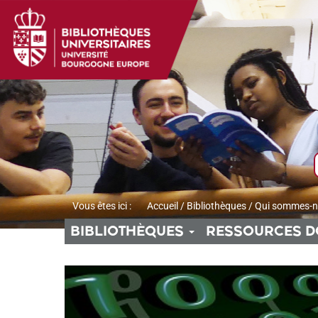
Aller
Aller
Aller
au
au
à
menu
contenu
la
recherche
Vous êtes ici :
Accueil
/
Bibliothèques
/
Qui sommes-n
BIBLIOTHÈQUES
RESSOURCES D