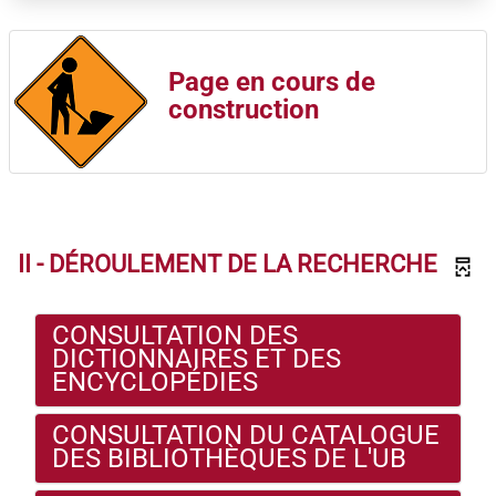
ou
hypnotiques,
médicaments
psychotropes,
Page en cours de
sont destinés à
lutter contre
construction
les troubles du
sommeil. Ils
produisent une
somnolence et
facilitent
l'instauration
et le maintien
d'un état de
II - DÉROULEMENT DE LA RECHERCHE
sommeil. Mais
ils comportent
aussi des
effets
CONSULTATION DES
secondaires :
DICTIONNAIRES ET DES
altération de la
ENCYCLOPÉDIES
vigilance,
somnolence,
troubles de la
CONSULTATION DU CATALOGUE
mémoire,
DES BIBLIOTHÈQUES DE L'UB
troubles
cognitifs,