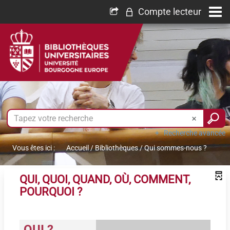
Compte lecteur
Recherche avancée
Vous êtes ici :
Accueil
/
Bibliothèques
/
Qui sommes-nous ?
QUI, QUOI, QUAND, OÙ, COMMENT,
POURQUOI ?
QUI ?