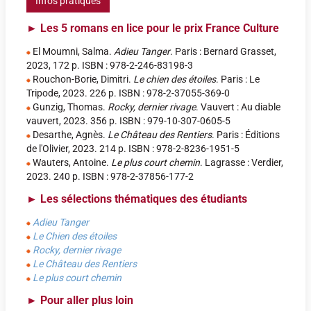
Infos pratiques
►
Les 5 romans en lice pour le prix France Culture
El Moumni, Salma.
Adieu Tanger
. Paris : Bernard Grasset,
2023, 172 p. ISBN : 978-2-246-83198-3
Rouchon-Borie, Dimitri.
Le chien des étoiles
. Paris : Le
Tripode, 2023. 226 p. ISBN : 978-2-37055-369-0
Gunzig, Thomas.
Rocky, dernier rivage
. Vauvert : Au diable
vauvert, 2023. 356 p. ISBN : 979-10-307-0605-5
Desarthe, Agnès.
Le Château des Rentiers
. Paris : Éditions
de l'Olivier, 2023. 214 p. ISBN : 978-2-8236-1951-5
Wauters, Antoine.
Le plus court chemin
. Lagrasse : Verdier,
2023. 240 p. ISBN : 978-2-37856-177-2
►
Les sélections thématiques des étudiants
Adieu Tanger
Le Chien des étoiles
Rocky, dernier rivage
Le Château des Rentiers
Le plus court chemin
►
Pour aller plus loin