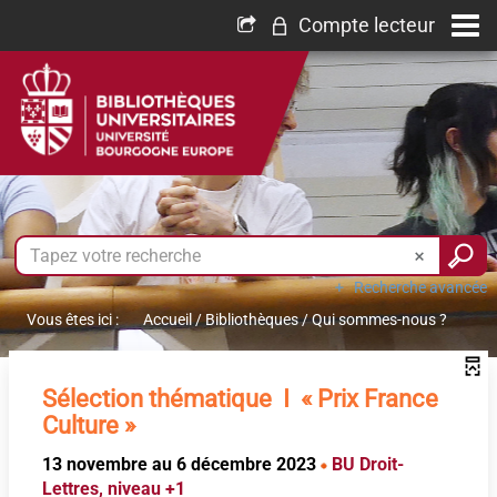
Compte lecteur
Recherche avancée
Vous êtes ici :
Accueil
/
Bibliothèques
/
Qui sommes-nous ?
Sélection thématique I « Prix France
Culture »
13 novembre au 6 décembre 2023
BU Droit-
Lettres, niveau +1