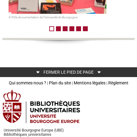
© Pôle documentation de l'Université de Bourgogne.
©
Pôle
documentation
de
l'Université
de
FERMER LE PIED DE PAGE
Bourgogne.
Qui sommes-nous ?
Plan du site
Mentions légales
Règlement
|
|
|
©
Pôle
documentation
de
l'Université
de
Bourgogne.
Université Bourgogne Europe (UBE)
Bibliothèques universitaires