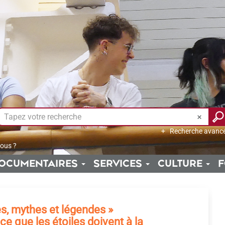
Recherche avanc
ous ?
OCUMENTAIRES
SERVICES
CULTURE
F
s, mythes et légendes »
 ce que les étoiles doivent à la