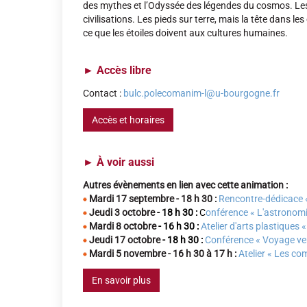
des mythes et l’Odyssée des légendes du cosmos. Les 
civilisations. Les pieds sur terre, mais la tête dans l
ce que les étoiles doivent aux cultures humaines.
►
Accès libre
Contact :
bulc.polecomanim-l@u-bourgogne.fr
Accès et horaires
►
À voir aussi
Autres évènements en lien avec cette animation :
Mardi 17 septembre
- 18 h 30 :
Rencontre-dédicace «
Jeudi 3 octobre
- 18 h 30 :
C
onférence « L'astronomi
Mardi 8 octobre
- 16 h 30 :
Atelier d'arts plastiques «
Jeudi 17 octobre
- 18 h 30 :
Conférence « Voyage vers
Mardi
5 novembre - 16 h 30 à 17 h :
Atelier « Les co
En savoir plus