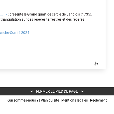
. ! »
: présente le Grand quart de cercle de Langlois (1735),
(triangulation sur des repères terrestres et des repères
ranche-Comté 2024
FERMER LE PIED DE PAGE
Qui sommes-nous ?
Plan du site
Mentions légales
Règlement
|
|
|