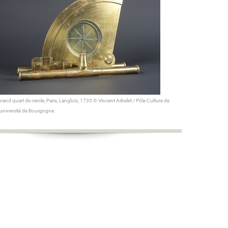
rand quart de cercle
, Paris, Langlois, 1735 © Vincent Arbelet / Pôle Culture de
’université de Bourgogne.