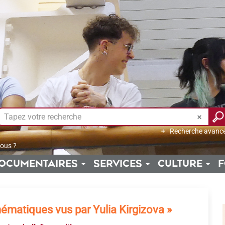
Recherche avanc
ous ?
OCUMENTAIRES
SERVICES
CULTURE
F
ématiques vus par Yulia Kirgizova »