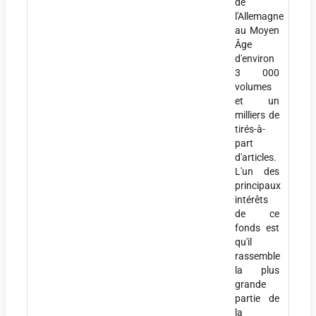
de
l'Allemagne
au Moyen
Âge
d'environ
3 000
volumes
et un
milliers de
tirés-à-
part
d'articles.
L'un des
principaux
intérêts
de ce
fonds est
qu'il
rassemble
la plus
grande
partie de
la