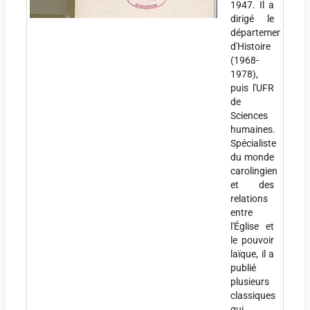
1947. Il a
dirigé le
département
d'Histoire
(1968-
1978),
puis l'UFR
de
Sciences
humaines.
Spécialiste
du monde
carolingien
et des
relations
entre
l'Église et
le pouvoir
laïque, il a
publié
plusieurs
classiques
qui