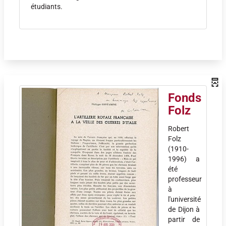
étudiants.
Fonds
Folz
Robert
Folz
(1910-
1996) a
été
professeur
à
l'université
de Dijon à
partir de