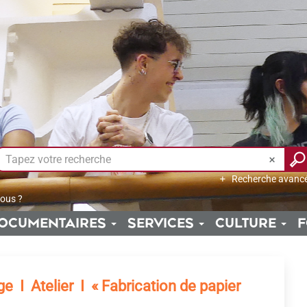
Recherche avanc
ous ?
OCUMENTAIRES
SERVICES
CULTURE
F
e I Atelier I « Fabrication de papier