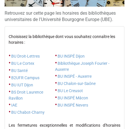
Retrouvez sur cette page les horaires des bibliothèques
universitaires de l'Université Bourgogne Europe (UBE).
Choisissez la bibliothèque dont vous souhaitez connaître les
horaires :
•
•
BU Droit-Lettres
BU INSPÉ Dijon
•
•
BU Le Cortex
Bibliothèque Joseph Fourier -
•
Auxerre
BU Santé
•
BU INSPÉ - Auxerre
•
B2UFR Campus
•
BU Chalon-sur-Saône
•
BU IUT Dijon
•
BU Le Creusot
•
BS Droit Laurence
•
BU INSPÉ Mâcon
Ravillon
•
•
IAE
BU INSPÉ Nevers
•
BU Chabot-Charny
Les fermetures exceptionnelles et modifications d'horaires