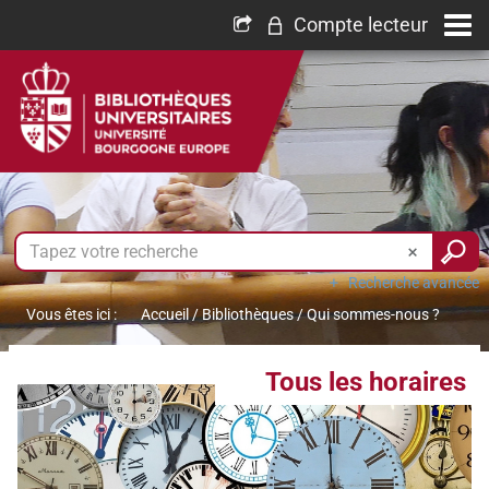
Compte lecteur
Recherche avancée
Vous êtes ici :
Accueil
/
Bibliothèques
/
Qui sommes-nous ?
Tous les horaires