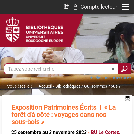
Compte lecteur
Recherche avancée
Vous êtes ici :
Accueil
/
Bibliothèques
/
Qui sommes-nous ?
Exposition Patrimoines Écrits I « La
forêt d'à côté : voyages dans nos
sous-bois »
25 septembre au 3 novembre 2023
BU Le Cortex,