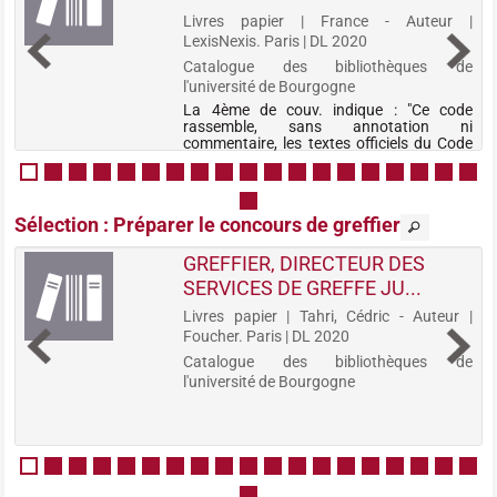
s
Livres papier | France - Auteur |
LexisNexis. Paris | DL 2020
e
Catalogue des bibliothèques de
l'université de Bourgogne
s
La 4ème de couv. indique : "Ce code
s
rassemble, sans annotation ni
n
commentaire, les textes officiels du Code
s
de justice administrative. Il bénéficie d'une
n
table des matières et d'un index
alphabétique particulièrement précis,
CODE
indis...
Sélection
: Préparer le concours de greffier
DE
PROCÉDURE
GREFFIER, DIRECTEUR DES
ADMINISTRATIVE
SERVICES DE GREFFE JU...
2021
-
Livres papier | Tahri, Cédric - Auteur |
]
Foucher. Paris | DL 2020
Livres
papier
Catalogue des bibliothèques de
|
e
l'université de Bourgogne
France
-
Auteur
|
LexisNexis.