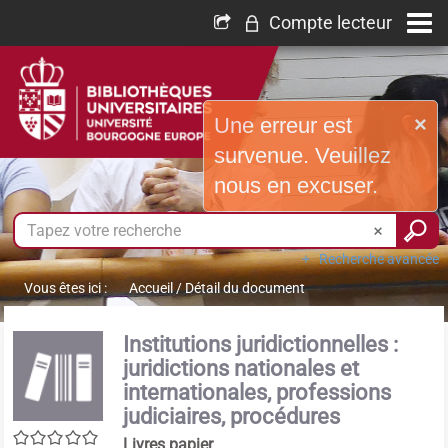
Compte lecteur
Une erreur est
×
survenue. Veuillez
nous en excuser.
Recherche avancée
Vous êtes ici :
Accueil
/
Détail du document
Institutions juridictionnelles :
juridictions nationales et
internationales, professions
judiciaires, procédures
0/5
Livres papier