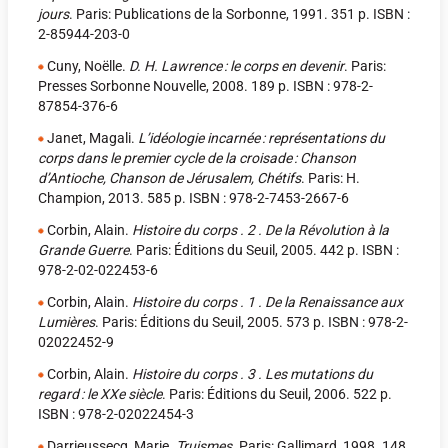
jours
. Paris: Publications de la Sorbonne, 1991. 351 p. ISBN :
2-85944-203-0
Cuny, Noëlle.
D. H. Lawrence : le corps en devenir
. Paris:
Presses Sorbonne Nouvelle, 2008. 189 p. ISBN : 978-2-
87854-376-6
Janet, Magali.
L’idéologie incarnée : représentations du
corps dans le premier cycle de la croisade : Chanson
d’Antioche, Chanson de Jérusalem, Chétifs
. Paris: H.
Champion, 2013. 585 p. ISBN : 978-2-7453-2667-6
Corbin, Alain.
Histoire du corps . 2 . De la Révolution à la
Grande Guerre
. Paris: Éditions du Seuil, 2005. 442 p. ISBN :
978-2-02-022453-6
Corbin, Alain.
Histoire du corps . 1 . De la Renaissance aux
Lumières
. Paris: Éditions du Seuil, 2005. 573 p. ISBN : 978-2-
02022452-9
Corbin, Alain.
Histoire du corps . 3 . Les mutations du
regard : le XXe siècle
. Paris: Éditions du Seuil, 2006. 522 p.
ISBN : 978-2-02022454-3
Darrieussecq, Marie.
Truismes
. Paris: Gallimard, 1998. 148