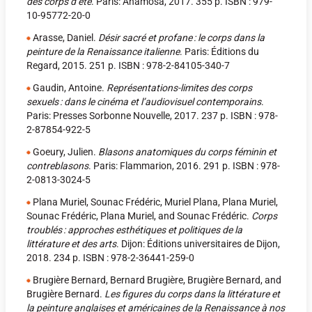
des corps d’été
. Paris: Anamosa, 2017. 355 p. ISBN : 979-
10-95772-20-0
Arasse, Daniel.
Désir sacré et profane : le corps dans la
peinture de la Renaissance italienne
. Paris: Éditions du
Regard, 2015. 251 p. ISBN : 978-2-84105-340-7
Gaudin, Antoine.
Représentations-limites des corps
sexuels : dans le cinéma et l’audiovisuel contemporains
.
Paris: Presses Sorbonne Nouvelle, 2017. 237 p. ISBN : 978-
2-87854-922-5
Goeury, Julien.
Blasons anatomiques du corps féminin et
contreblasons
. Paris: Flammarion, 2016. 291 p. ISBN : 978-
2-0813-3024-5
Plana Muriel, Sounac Frédéric, Muriel Plana, Plana Muriel,
Sounac Frédéric, Plana Muriel, and Sounac Frédéric.
Corps
troublés : approches esthétiques et politiques de la
littérature et des arts
. Dijon: Éditions universitaires de Dijon,
2018. 234 p. ISBN : 978-2-36441-259-0
Brugière Bernard, Bernard Brugière, Brugière Bernard, and
Brugière Bernard.
Les figures du corps dans la littérature et
la peinture anglaises et américaines de la Renaissance à nos