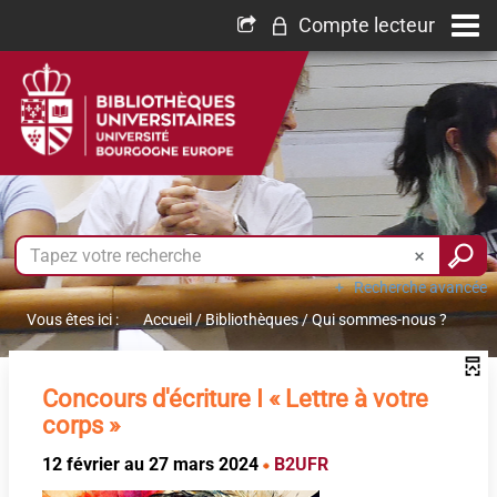
Compte lecteur
Recherche avancée
Vous êtes ici :
Accueil
/
Bibliothèques
/
Qui sommes-nous ?
Concours d'écriture I « Lettre à votre
corps »
12 février au 27 mars 2024
B2UFR