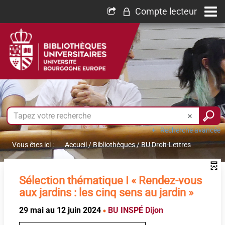
Compte lecteur
Recherche avancée
Vous êtes ici :
Accueil
/
Bibliothèques
/
BU Droit-Lettres
Sélection thématique I « Rendez-vous
aux jardins : les cinq sens au jardin »
29 mai au 12 juin 2024
BU INSPÉ Dijon