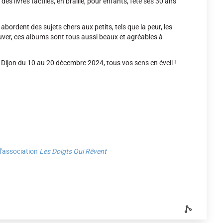
 des livres tactiles, en braille, pour enfants, fête ses 30 ans
 abordent des sujets chers aux petits, tels que la peur, les
rouver, ces albums sont tous aussi beaux et agréables à
 Dijon du 10 au 20 décembre 2024, tous vos sens en éveil !
l'association
Les Doigts Qui Rêvent