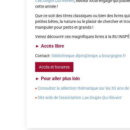
Les Doigts Qui Rêvent
, éditeur local engagé qui publie
cette année !
Que ce soit des titres classiques ou bien des livres qui
petites bêtes, la nature ou le plaisir de chercher et t
manipuler pour petits et grands !
Venez découvrir ces magnifiques livres à la BU INSPÉ
►
Accès libre
Contact :
bibliotheque.dijon@inspe.u-bourgogne.fr
Accès et horaires
►
Pour aller plus loin
Consultez la sélection thématique sur les 30 ans de 
Site web de l'association
Les Doigts Qui Rêvent