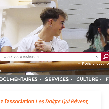
Recherche avanc
es
OCUMENTAIRES
SERVICES
CULTURE
F
e l'association
Les Doigts Qui Rêvent
,