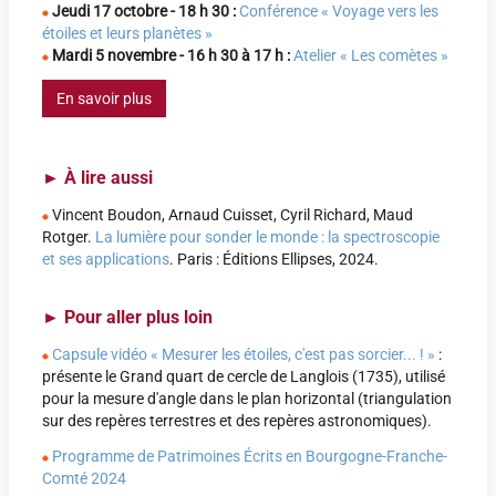
Jeudi 17 octobre
- 18 h 30 :
Conférence « Voyage vers les
étoiles et leurs planètes »
Mardi
5 novembre - 16 h 30 à 17 h :
Atelier « Les comètes »
En savoir plus
►
À lire aussi
Vincent Boudon, Arnaud Cuisset, Cyril Richard, Maud
Rotger.
La lumière pour sonder le monde : la spectroscopie
et ses applications
. Paris : Éditions Ellipses, 2024.
►
Pour aller plus loin
Capsule vidéo « Mesurer les étoiles, c'est pas sorcier... ! »
:
présente le Grand quart de cercle de Langlois (1735), utilisé
pour la mesure d'angle dans le plan horizontal (triangulation
sur des repères terrestres et des repères astronomiques).
Programme de Patrimoines Écrits en Bourgogne-Franche-
Comté 2024