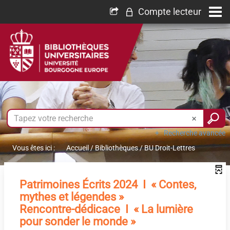
Compte lecteur
Recherche avancée
Vous êtes ici :
Accueil
/
Bibliothèques
/
BU Droit-Lettres
Patrimoines Écrits 2024 I
« Contes,
mythes et légendes »
Rencontre-dédicace I « La lumière
pour sonder le monde »