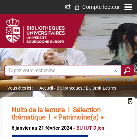
Compte lecteur
Recherche avancée
Vous êtes ici :
Accueil
/
Bibliothèques
/
BU Droit-Lettres
Nuits de la lecture I Sélection
thématique I « Patrimoine(s) »
6 janvier au 21 février 2024
BU IUT Dijon