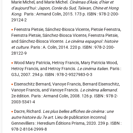
Marie Michel, and Marie Michel.
Cinémas d’Asie, d’hier et
d’aujourd’hui : Japon, Corée du Sud, Taïwan, Chine et Hong
Kong
. Paris : Armand Colin, 2015. 173 p. ISBN : 978-2-200-
29124-2
Feenstra Pietsie, Sánchez-Biosca Vicente, Pietsie Feenstra,
Feenstra Pietsie, Sánchez-Biosca Vicente, Feenstra Pietsie,
and Sánchez-Biosca Vicente.
Le cinéma espagnol : histoire
et culture
. Paris : A. Colin, 2014. 220 p. ISBN : 978-2-200-
28122-9
Wood Mary Patricia, Hetroy Francis, Mary Patricia Wood,
Hetroy Francis, and Hetroy Francis.
Le cinéma italien
. Paris :
G3J, 2007. 294 p. ISBN : 978-2-9527983-0-3
Eisenschitz Bernard, Vanoye Francis, Bernard Eisenschitz,
Vanoye Francis, and Vanoye Francis.
Le cinéma allemand
.
2e édition. Paris : Armand Colin, 2008. 126 p. ISBN : 978-2-
2003-5341-4
Dacre, Richard.
Les plus belles affiches de cinéma : une
autre histoire du 7e art
. Lieu de publication inconnu]
Gennevilliers : Heredium Éditions Prisma, 2020. 239 p. ISBN :
978-2-8104-2999-8