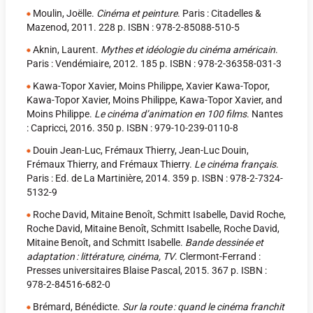
Moulin, Joëlle.
Cinéma et peinture
. Paris : Citadelles &
Mazenod, 2011. 228 p. ISBN : 978-2-85088-510-5
Aknin, Laurent.
Mythes et idéologie du cinéma américain
.
Paris : Vendémiaire, 2012. 185 p. ISBN : 978-2-36358-031-3
Kawa-Topor Xavier, Moins Philippe, Xavier Kawa-Topor,
Kawa-Topor Xavier, Moins Philippe, Kawa-Topor Xavier, and
Moins Philippe.
Le cinéma d’animation en 100 films
. Nantes
: Capricci, 2016. 350 p. ISBN : 979-10-239-0110-8
Douin Jean-Luc, Frémaux Thierry, Jean-Luc Douin,
Frémaux Thierry, and Frémaux Thierry.
Le cinéma français
.
Paris : Ed. de La Martinière, 2014. 359 p. ISBN : 978-2-7324-
5132-9
Roche David, Mitaine Benoît, Schmitt Isabelle, David Roche,
Roche David, Mitaine Benoît, Schmitt Isabelle, Roche David,
Mitaine Benoît, and Schmitt Isabelle.
Bande dessinée et
adaptation : littérature, cinéma, TV
. Clermont-Ferrand :
Presses universitaires Blaise Pascal, 2015. 367 p. ISBN :
978-2-84516-682-0
Brémard, Bénédicte.
Sur la route : quand le cinéma franchit