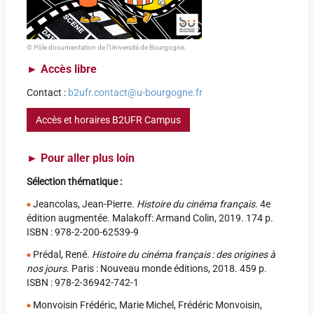
© Pôle documentation de l'Université de Bourgogne.
►
Accès libre
Contact :
b2ufr.contact@u-bourgogne.fr
Accès et horaires B2UFR Campus
►
Pour aller plus loin
Sélection thématique :
Jeancolas, Jean-Pierre.
Histoire du cinéma français
. 4e
édition augmentée. Malakoff: Armand Colin, 2019. 174 p.
ISBN : 978-2-200-62539-9
Prédal, René.
Histoire du cinéma français : des origines à
nos jours
. Paris : Nouveau monde éditions, 2018. 459 p.
ISBN : 978-2-36942-742-1
Monvoisin Frédéric, Marie Michel, Frédéric Monvoisin,