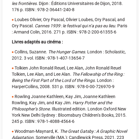
les frontières
. Dijon : Éditions Universitaires de Dijon, 2018.
176 p. ISBN : 978-2-36441-240-8
Loubes Olivier, Ory Pascal, Olivier Loubes, Ory Pascal, and
Ory Pascal.
Cannes 1939 : le festival qui n’a pas eu lieu
. Paris
: Armand Colin, 2016. 271 p. ISBN : 978-2-200-61355-6
Livres adaptés au cinéma :
Collins, Suzanne.
The Hunger Games
. London : Scholastic,
2012. 3 vol. ISBN : 978-1-407-13654-7
Tolkien John Ronald Reuel, Lee Alan, John Ronald Reuel
Tolkien, Lee Alan, and Lee Alan.
The Fellowship of the Ring :
Being the First Part of the Lord of the Rings
. London :
HarperCollins, 2008. 531 p. ISBN : 978-0-00-726970-9
Rowling Joanne Kathleen, Kay Jim, Joanne Kathleen
Rowling, Kay Jim, and Kay Jim.
Harry Potter and the
Philosopher’s Stone
. Illustrated edition. London Oxford New
York New Delhi Sydney : Bloomsbury Children’s Books, 2015.
245 p. ISBN : 978-1-4088-4564-6
Woodman-Maynard, K.
The Great Gatsby : A Graphic Novel
Adaptation
. Somerville (MA.): Candlewick Press, 2021. 223