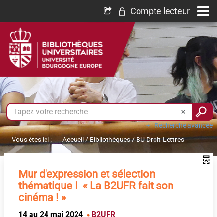
Compte lecteur
Recherche avancée
Vous êtes ici :
Accueil
/
Bibliothèques
/
BU Droit-Lettres
Mur d'expression et sélection
thématique I « La B2UFR fait son
cinéma ! »
14 au 24 mai 2024
B2UFR