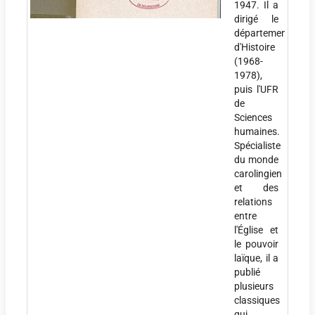
1947. Il a
dirigé le
département
d'Histoire
(1968-
1978),
puis l'UFR
de
Sciences
humaines.
Spécialiste
du monde
carolingien
et des
relations
entre
l'Église et
le pouvoir
laïque, il a
publié
plusieurs
classiques
qui