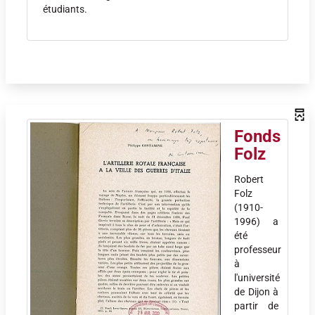
étudiants.
Fonds
Folz
Robert
Folz
(1910-
1996) a
été
professeur
à
l'université
de Dijon à
partir de