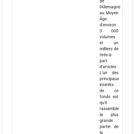
de
l'Allemagne
au Moyen
Âge
d'environ
3 000
volumes
et un
milliers de
tirés-à-
part
d'articles.
L'un des
principaux
intérêts
de ce
fonds est
qu'il
rassemble
la plus
grande
partie de
la