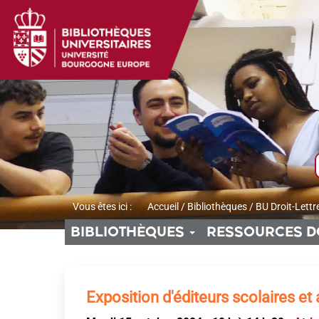
Aller
Aller
Aller
au
au
à
menu
contenu
la
recherche
Vous êtes ici :
Accueil
/
Bibliothèques
/
BU Droit-Lettr
BIBLIOTHÈQUES
RESSOURCES D
Exposition d'éditeurs scolaires et 