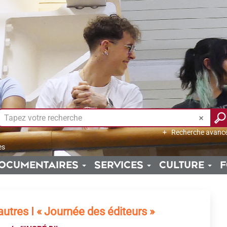
Recherche avanc
es
OCUMENTAIRES
SERVICES
CULTURE
F
autres I « Journée des éditeurs »