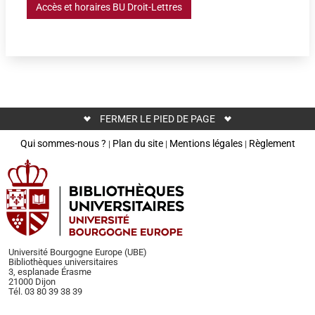
Accès et horaires BU Droit-Lettres
FERMER LE PIED DE PAGE
Qui sommes-nous ?
Plan du site
Mentions légales
Règlement
|
|
|
Université Bourgogne Europe (UBE)
Bibliothèques universitaires
3, esplanade Érasme
21000 Dijon
Tél. 03 80 39 38 39