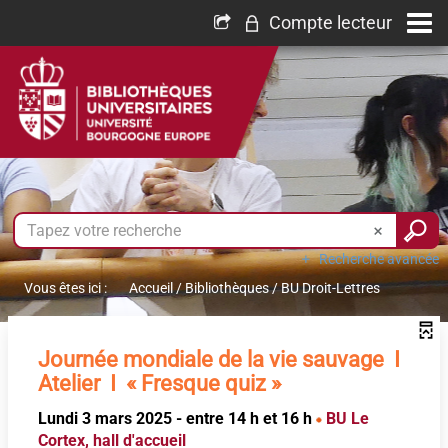
Compte lecteur
Recherche avancée
Vous êtes ici :
Accueil
/
Bibliothèques
/
BU Droit-Lettres
Journée mondiale de la vie sauvage I
Atelier I « Fresque quiz »
Lundi 3 mars 2025 - entre 14 h et 16 h
BU Le
Cortex, hall d'accueil