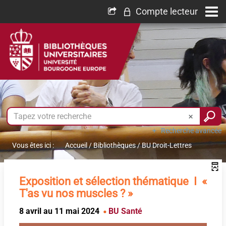
Compte lecteur
Recherche avancée
Vous êtes ici :
Accueil
/
Bibliothèques
/
BU Droit-Lettres
Exposition et sélection thématique I «
T'as vu nos muscles ? »
8 avril au 11 mai 2024
BU Santé