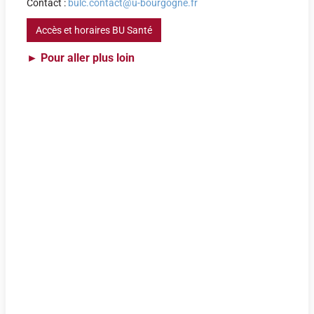
Contact :
bulc.contact@u-bourgogne.fr
Accès et horaires BU Santé
►
Pour aller plus loin