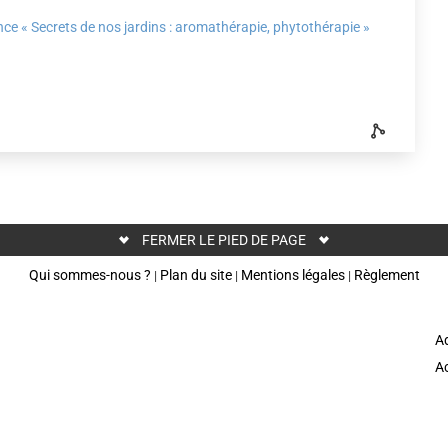
ce « Secrets de nos jardins : aromathérapie, phytothérapie »
FERMER LE PIED DE PAGE
Qui sommes-nous ?
Plan du site
Mentions légales
Règlement
|
|
|
Ad
Ac