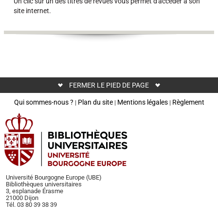
Un clic sur un des titres de revues vous permet d'accéder à son
site internet.
FERMER LE PIED DE PAGE
Qui sommes-nous ?
Plan du site
Mentions légales
Règlement
|
|
|
Université Bourgogne Europe (UBE)
Bibliothèques universitaires
3, esplanade Érasme
21000 Dijon
Tél. 03 80 39 38 39