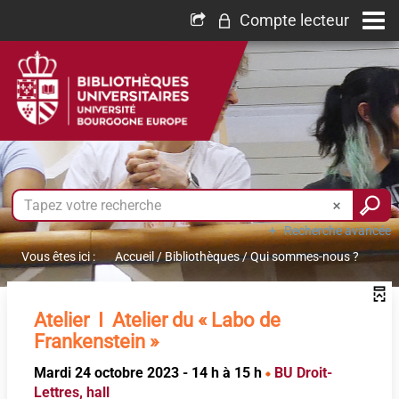
Compte lecteur
Recherche avancée
Vous êtes ici :
Accueil
/
Bibliothèques
/
Qui sommes-nous ?
Atelier I Atelier du « Labo de
Frankenstein »
Mardi 24 octobre 2023 - 14 h à 15 h
BU Droit-
Lettres, hall