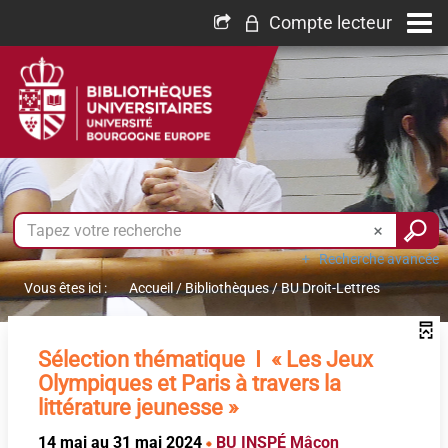
Compte lecteur
Recherche avancée
Vous êtes ici :
Accueil
/
Bibliothèques
/
BU Droit-Lettres
Sélection thématique I « Les Jeux
Olympiques et Paris à travers la
littérature jeunesse »
14 mai au 31 mai 2024
BU INSPÉ Mâcon