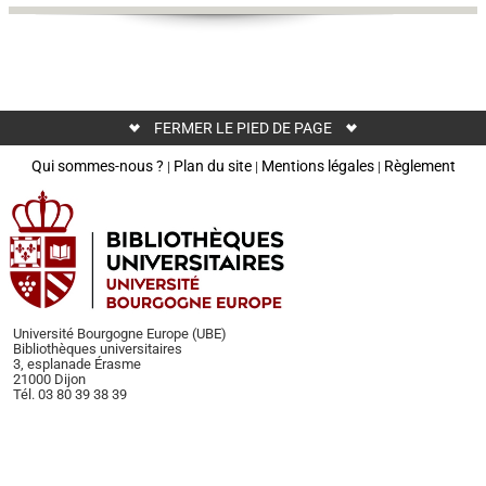
©
Pôle
documentation
de
l'Université
de
FERMER LE PIED DE PAGE
Bourgogne
Qui sommes-nous ?
Plan du site
Mentions légales
Règlement
|
|
|
©
Pôle
documentation
de
l'Université
de
Bourgogne
Université Bourgogne Europe (UBE)
Bibliothèques universitaires
3, esplanade Érasme
21000 Dijon
©
Tél. 03 80 39 38 39
Pôle
documentation
de
l'Université