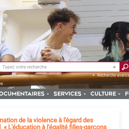
Recherche avanc
es
OCUMENTAIRES
SERVICES
CULTURE
F
nation de la violence à l'égard des
 L'éducation à l'égalité filles-garçons