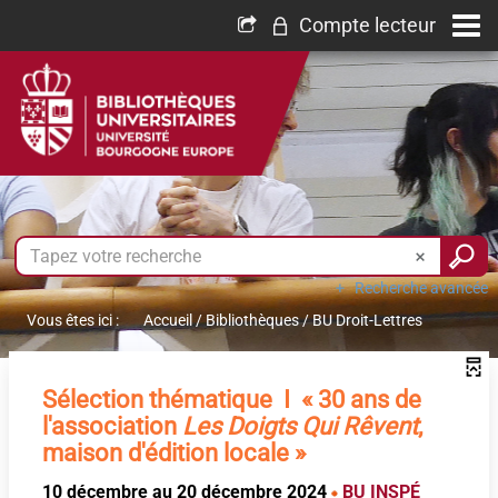
Compte lecteur
Recherche avancée
Vous êtes ici :
Accueil
/
Bibliothèques
/
BU Droit-Lettres
Sélection thématique I « 30 ans de
l'association
Les Doigts Qui Rêvent
,
maison d'édition locale »
10 décembre au 20 décembre 2024
BU INSPÉ