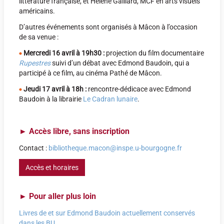
littérature française, et Hélène Gaillard, MCF en arts visuels
américains.
D’autres événements sont organisés à Mâcon à l’occasion
de sa venue :
Mercredi 16 avril à 19h30 :
projection du film documentaire
Rupestres
suivi d’un débat avec Edmond Baudoin, qui a
participé à ce film, au cinéma Pathé de Mâcon.
Jeudi 17 avril à 18h :
rencontre-dédicace avec Edmond
Baudoin à la librairie
Le Cadran lunaire
.
►
Accès libre, sans inscription
Contact :
bibliotheque.macon@inspe.u-bourgogne.fr
Accès et horaires
►
Pour aller plus loin
Livres de et sur Edmond Baudoin actuellement conservés
dans les BU