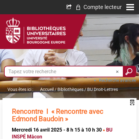
Compte lecteur
Recherche avancée
Vous êtes ici :
Accueil
/
Bibliothèques
/
BU Droit-Lettres
Rencontre I « Rencontre avec
Edmond Baudoin »
Mercredi 16 avril 2025 - 8 h 15 à 10 h 30
BU
INSPÉ Mâcon