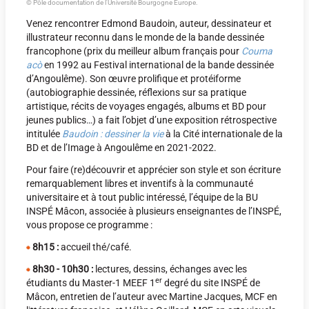
© Pôle documentation de l'Université Bourgogne Europe.
Venez rencontrer Edmond Baudoin, auteur, dessinateur et
illustrateur reconnu dans le monde de la bande dessinée
francophone (prix du meilleur album français pour
Couma
acò
en 1992 au Festival international de la bande dessinée
d’Angoulême). Son œuvre prolifique et protéiforme
(autobiographie dessinée, réflexions sur sa pratique
artistique, récits de voyages engagés, albums et BD pour
jeunes publics…) a fait l’objet d’une exposition rétrospective
intitulée
Baudoin : dessiner la vie
à la Cité internationale de la
BD et de l’Image à Angoulême en 2021-2022.
Pour faire (re)découvrir et apprécier son style et son écriture
remarquablement libres et inventifs à la communauté
universitaire et à tout public intéressé, l’équipe de la BU
INSPÉ Mâcon, associée à plusieurs enseignantes de l’INSPÉ,
vous propose ce programme :
8h15 :
accueil thé/café.
8h30 - 10h30 :
lectures, dessins, échanges avec les
er
étudiants du Master-1 MEEF 1
degré du site INSPÉ de
Mâcon, entretien de l’auteur avec Martine Jacques, MCF en