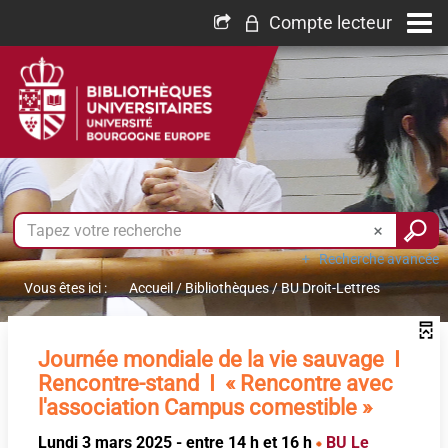
Compte lecteur
Recherche avancée
Vous êtes ici :
Accueil
/
Bibliothèques
/
BU Droit-Lettres
Journée mondiale de la vie sauvage I
Rencontre-stand I « Rencontre avec
l'association Campus comestible »
Lundi 3 mars 2025 - entre 14 h et 16 h
BU Le