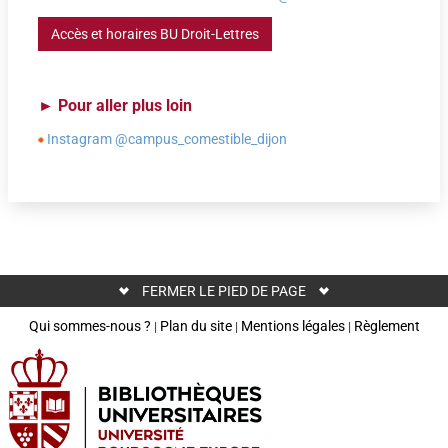
Accès et horaires BU Droit-Lettres
►
Pour aller plus loin
Instagram @campus_comestible_dijon
FERMER LE PIED DE PAGE
Qui sommes-nous ?
Plan du site
Mentions légales
Règlement
|
|
|