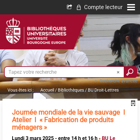
Compte lecteur
Recherche avancée
Vous êtes ici :
Accueil
/
Bibliothèques
/
BU Droit-Lettres
Journée mondiale de la vie sauvage I
Atelier I « Fabrication de produits
ménagers »
Lundi 3 mars 2025 - entre 14 h et 16 h
BU Le